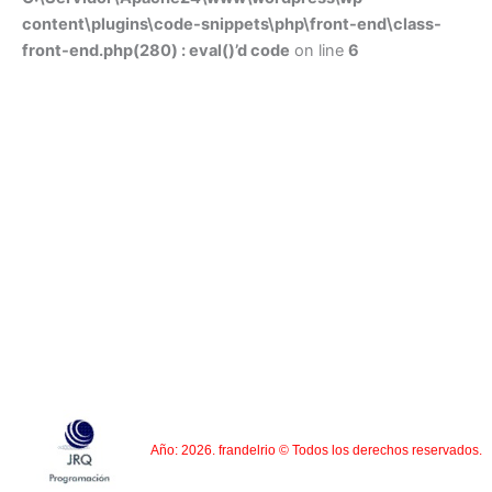
content\plugins\code-snippets\php\front-end\class-
front-end.php(280) : eval()’d code
on line
6
Año: 2026. frandelrio © Todos los derechos reservados.