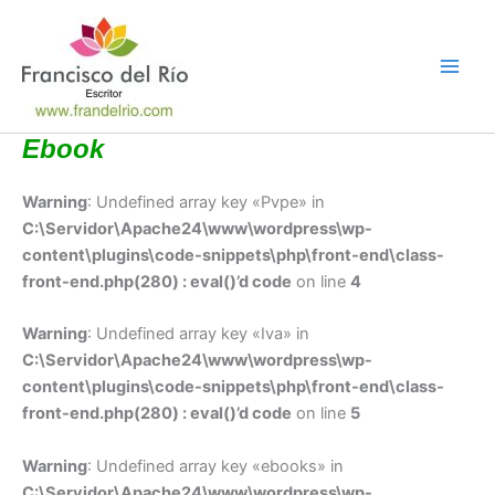
Ir
al
contenido
Ebook
Warning
: Undefined array key «Pvpe» in
C:\Servidor\Apache24\www\wordpress\wp-
content\plugins\code-snippets\php\front-end\class-
front-end.php(280) : eval()’d code
on line
4
Warning
: Undefined array key «Iva» in
C:\Servidor\Apache24\www\wordpress\wp-
content\plugins\code-snippets\php\front-end\class-
front-end.php(280) : eval()’d code
on line
5
Warning
: Undefined array key «ebooks» in
C:\Servidor\Apache24\www\wordpress\wp-