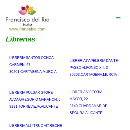
Ir
al
contenido
Librerias
LIBRERIA SANTOS OCHOA
LIBRERIA PAPELERIA DANTE
CARMEN, 27
PASEO ALFONSO XIII, 3
30201.CARTAGENA.MURCIA
30203.CARTAGENA.MURCIA
LIBRERIA VICTORIA
LIBRERIA PULSAR STORE
MAYOR, 22
AVDA GREGORIO MARANON, 6
3140.GUARDAMAR DEL
3181.TORREVIEJA.ALICANTE
SEGURA.ALICANTE
LIBRERIA ALI I TRUC AIT.RECHE