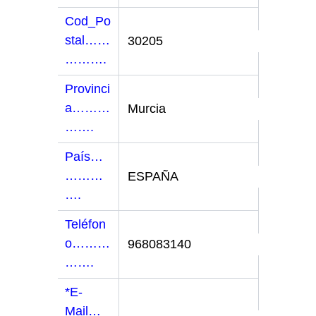
Cod_Po
stal……
……….
Provinci
a………
…….
País…
………
….
Teléfon
o………
…….
*E-
Mail…