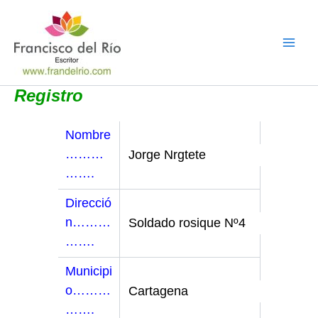
Ir
al
contenido
Registro
Nombre
………
…….
Direcció
n………
…….
Municipi
o………
…….