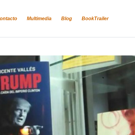
ontacto
Multimedia
Blog
BookTrailer